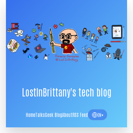
LostInBrittany's tech blog
Home
Talks
Geek Blog
About
RSS Feed
EN
▾