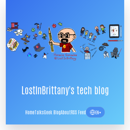
LostInBrittany's tech blog
Home
Talks
Geek Blog
About
RSS Feed
EN
▾