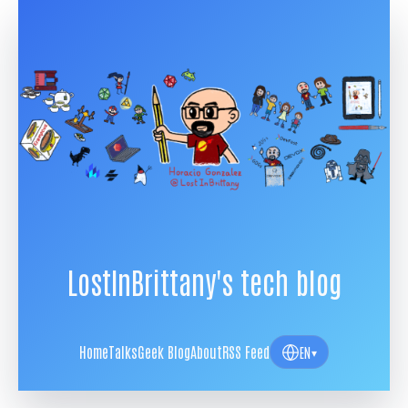
LostInBrittany's tech blog
Home
Talks
Geek Blog
About
RSS Feed
EN
▾