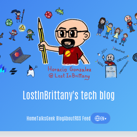
LostInBrittany's tech blog
Home
Talks
Geek Blog
About
RSS Feed
EN
▾