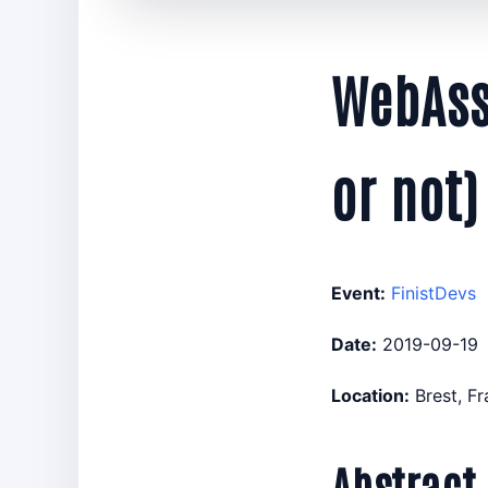
WebAss
or not)
Event:
FinistDevs
Date:
2019-09-19
Location:
Brest, F
Abstract