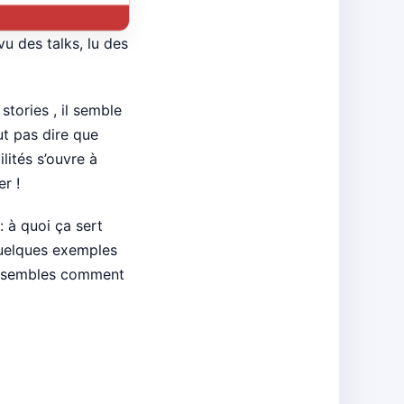
u des talks, lu des
stories , il semble
t pas dire que
lités s’ouvre à
r !
 à quoi ça sert
quelques exemples
 ensembles comment