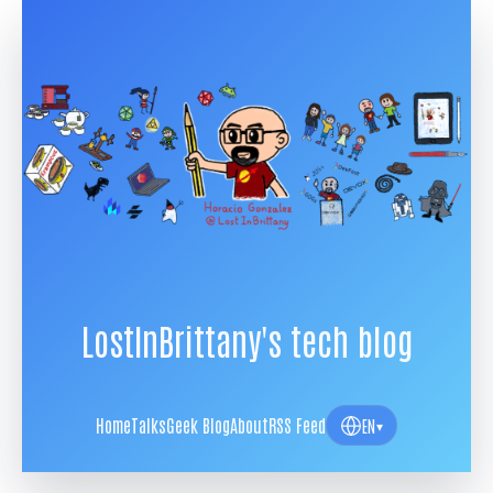
LostInBrittany's tech blog
Home
Talks
Geek Blog
About
RSS Feed
EN
▾