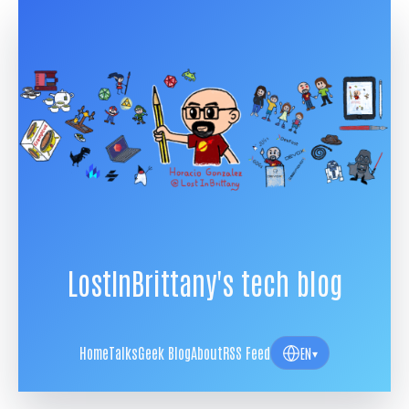
LostInBrittany's tech blog
Home
Talks
Geek Blog
About
RSS Feed
EN
▾