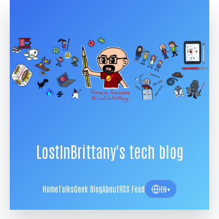
LostInBrittany's tech blog
Home
Talks
Geek Blog
About
RSS Feed
EN
▾