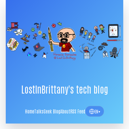
LostInBrittany's tech blog
Home
Talks
Geek Blog
About
RSS Feed
EN
▾