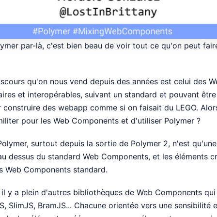
ymer par-là, c'est bien beau de voir tout ce qu'on peut fai
discours qu'on nous vend depuis des années est celui des
ires et interopérables, suivant un standard et pouvant ê
r construire des webapp comme si on faisait du LEGO. Alors,
militer pour les Web Components et d'utiliser Polymer ?
 Polymer, surtout depuis la sortie de Polymer 2, n'est qu'un
 au dessus du standard Web Components, et les éléments c
des Web Components standard.
il y a plein d'autres bibliothèques de Web Components qui 
S, SlimJS, BramJS... Chacune orientée vers une sensibilité 