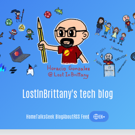
LostInBrittany's tech blog
Home
Talks
Geek Blog
About
RSS Feed
EN
▾