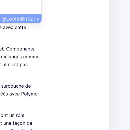
re avec cette
 Web Components,
tre mélangés comme
 il n'est pas
e surcouche de
réés avec Polymer
ont un rôle
et une façon de